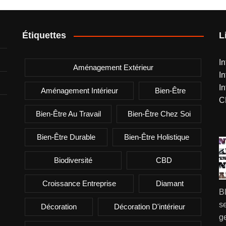
Étiquettes
L
I
Aménagement Extérieur
I
I
Aménagement Intérieur
Bien-Être
C
Bien-Être Au Travail
Bien-Être Chez Soi
Bien-Être Durable
Bien-Être Holistique
Biodiversité
CBD
Croissance Entreprise
Diamant
B
se
Décoration
Décoration D'intérieur
g