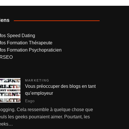
iens
nfos Speed Dating
nfos Formation Thérapeute
nfos Formation Psychopraticien
RSEO
MARKETING
Vous préoccuper des blogs en tant
qu’employeur
Eago
logging. Cela ressemble à quelque chose que
uls les geeks pourraient aimer. Pourtant, les
eeks…