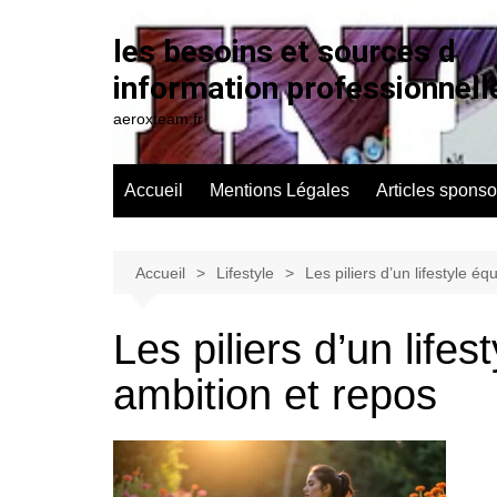
Aller
au
les besoins et sources d
contenu
information professionnell
aeroxteam.fr
Accueil
Mentions Légales
Articles sponso
Accueil
Lifestyle
Les piliers d’un lifestyle éq
Les piliers d’un lifes
ambition et repos