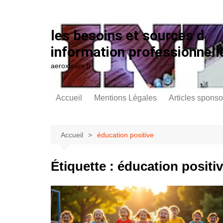
Aller au contenu
les besoins et sources d
information professionnell
aeroxteam.fr
Accueil
Mentions Légales
Articles sponso
Accueil
éducation positive
Étiquette :
éducation positi