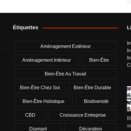
Étiquettes
L
I
Aménagement Extérieur
I
I
Aménagement Intérieur
Bien-Être
C
Bien-Être Au Travail
Bien-Être Chez Soi
Bien-Être Durable
Bien-Être Holistique
Biodiversité
CBD
Croissance Entreprise
B
se
Diamant
Décoration