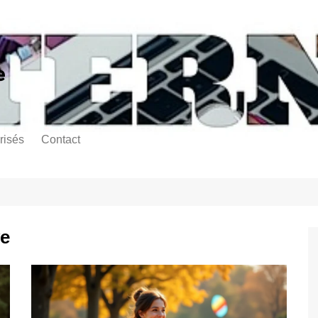
e
risés
Contact
ve