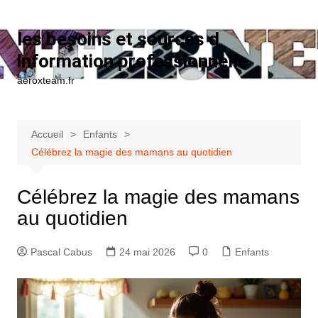
Aller au contenu
les besoins et sources d
information professionnelle
aeroxteam.fr
Accueil
Enfants
Célébrez la magie des mamans au quotidien
Célébrez la magie des mamans
au quotidien
Pascal Cabus
24 mai 2026
0
Enfants