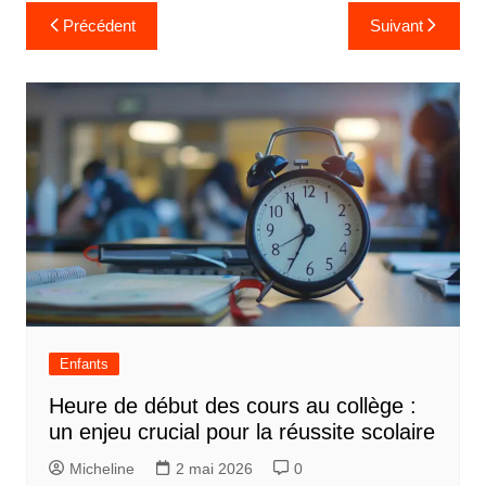
N
Précédent
Suivant
a
v
i
g
a
t
i
o
n
d
Enfants
e
Heure de début des cours au collège :
l
un enjeu crucial pour la réussite scolaire
’
Micheline
2 mai 2026
0