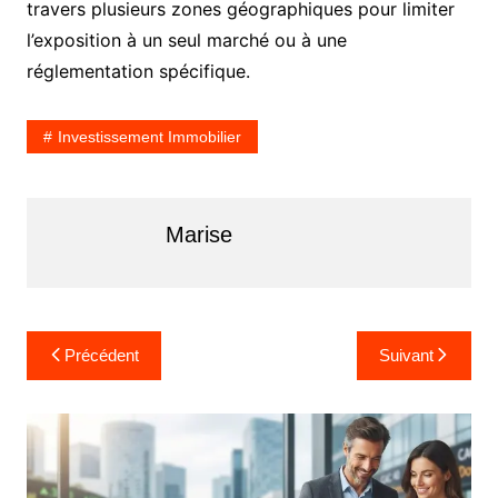
travers plusieurs zones géographiques pour limiter
l’exposition à un seul marché ou à une
réglementation spécifique.
Investissement Immobilier
Marise
N
Précédent
Suivant
a
v
i
g