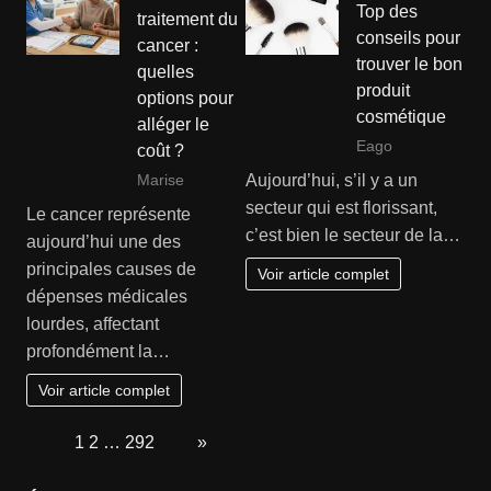
Top des
traitement du
conseils pour
cancer :
trouver le bon
quelles
produit
options pour
cosmétique
alléger le
Eago
coût ?
Aujourd’hui, s’il y a un
Marise
secteur qui est florissant,
Le cancer représente
c’est bien le secteur de la…
aujourd’hui une des
principales causes de
Voir article complet
dépenses médicales
lourdes, affectant
profondément la…
Voir article complet
Page:
1
2
…
292
Next
»