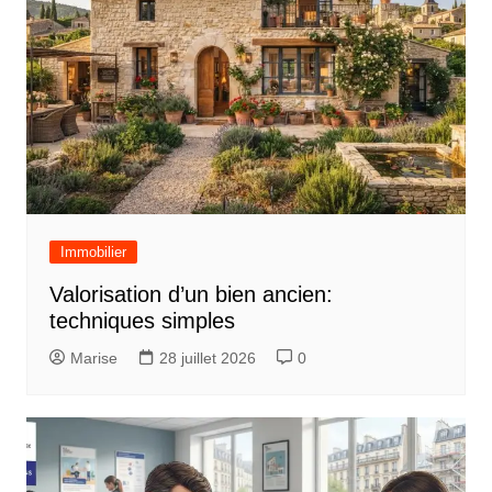
l
e
Immobilier
Valorisation d’un bien ancien:
techniques simples
Marise
28 juillet 2026
0