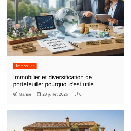
a
t
i
o
n
d
e
Immobilier
l
Immobilier et diversification de
’
portefeuille: pourquoi c’est utile
a
Marise
29 juillet 2026
0
r
t
i
c