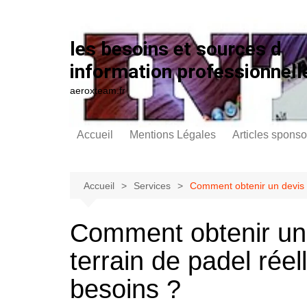
Aller au contenu
les besoins et sources d
information professionnell
aeroxteam.fr
Accueil
Mentions Légales
Articles sponso
Accueil
Services
Comment obtenir un devis 
Comment obtenir un 
terrain de padel ré
besoins ?