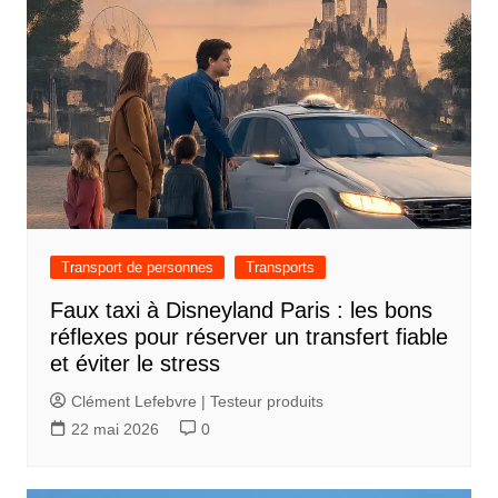
i
g
a
t
i
o
n
d
Transport de personnes
Transports
e
Faux taxi à Disneyland Paris : les bons
l
réflexes pour réserver un transfert fiable
’
et éviter le stress
a
Clément Lefebvre | Testeur produits
r
22 mai 2026
0
t