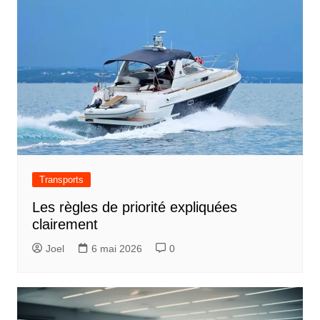
i
c
l
e
Transports
Les règles de priorité expliquées
clairement
Joel
6 mai 2026
0