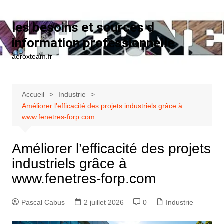
Aller au contenu
les besoins et sources d
information professionnelle
aeroxteam.fr
Accueil
Industrie
Améliorer l’efficacité des projets industriels grâce à
www.fenetres-forp.com
Améliorer l’efficacité des projets
industriels grâce à
www.fenetres-forp.com
Pascal Cabus
2 juillet 2026
0
Industrie