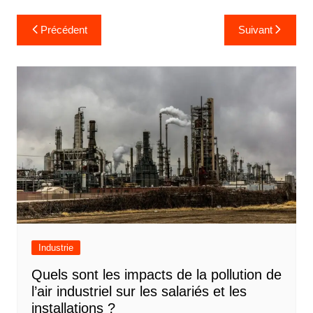
N
Précédent
Suivant
a
v
i
g
a
t
i
o
n
d
Industrie
e
Quels sont les impacts de la pollution de
l
l’air industriel sur les salariés et les
’
installations ?