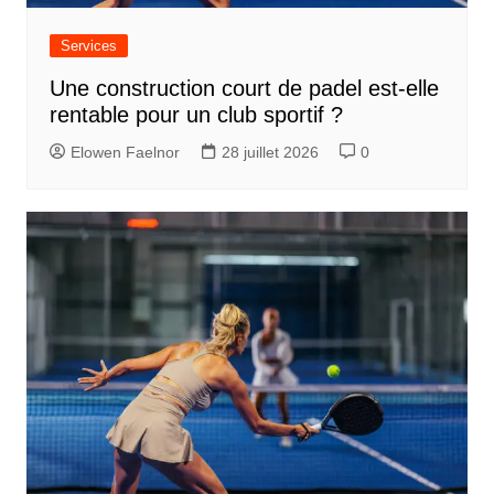
e
Services
l
Une construction court de padel est-elle
’
rentable pour un club sportif ?
a
Elowen Faelnor
28 juillet 2026
0
r
t
i
c
l
e