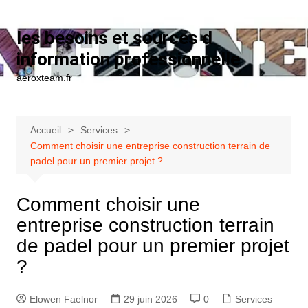
Aller au contenu
les besoins et sources d
information professionnelle
aeroxteam.fr
Accueil
Services
Comment choisir une entreprise construction terrain de
padel pour un premier projet ?
Comment choisir une
entreprise construction terrain
de padel pour un premier projet
?
Elowen Faelnor
29 juin 2026
0
Services