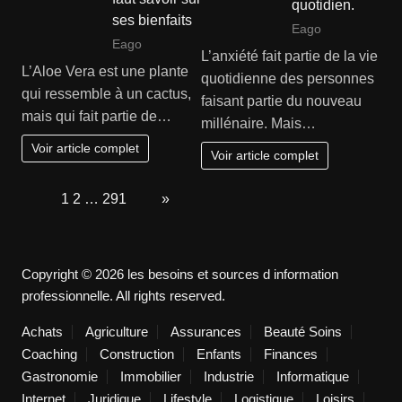
quotidien.
ses bienfaits
Eago
Eago
L’anxiété fait partie de la vie
L’Aloe Vera est une plante
quotidienne des personnes
qui ressemble à un cactus,
faisant partie du nouveau
mais qui fait partie de…
millénaire. Mais…
Voir article complet
Voir article complet
Page:
1
2
…
291
Next
»
Copyright © 2026 les besoins et sources d information
professionnelle. All rights reserved.
Achats
Agriculture
Assurances
Beauté Soins
Coaching
Construction
Enfants
Finances
Gastronomie
Immobilier
Industrie
Informatique
Internet
Juridique
Lifestyle
Logistique
Loisirs