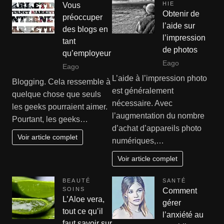
HIE
Vous
Obtenir de
préoccuper
l’aide sur
des blogs en
l’impression
tant
de photos
qu’employeur
Eago
Eago
L’aide à l’impression photo
Blogging. Cela ressemble à
est généralement
quelque chose que seuls
nécessaire. Avec
les geeks pourraient aimer.
l’augmentation du nombre
Pourtant, les geeks…
d’achat d’appareils photo
Voir article complet
numériques,…
Voir article complet
BEAUTÉ
SANTÉ
SOINS
Comment
L’Aloe vera,
gérer
tout ce qu’il
l’anxiété au
faut savoir sur