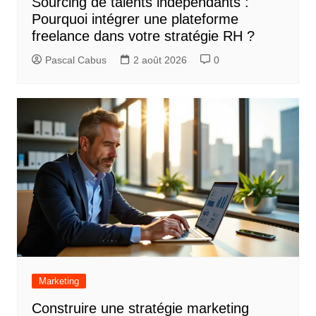
Sourcing de talents indépendants :
l
Pourquoi intégrer une plateforme
’
freelance dans votre stratégie RH ?
a
Pascal Cabus
2 août 2026
0
r
t
i
c
l
e
Marketing
Construire une stratégie marketing