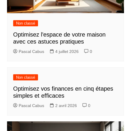
o
n
d
Non classé
e
Optimisez l’espace de votre maison
l
avec ces astuces pratiques
’
Pascal Cabus
4 juillet 2026
0
a
r
t
Non classé
i
Optimisez vos finances en cinq étapes
c
simples et efficaces
l
Pascal Cabus
2 avril 2026
0
e