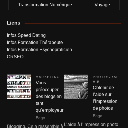
Transformation Numérique
Voyage
Liens
Infos Speed Dating
Infos Formation Thérapeute
Infos Formation Psychopraticien
CRSEO
MARKETING
PHOTOGRAP
HIE
Vous
Obtenir de
préoccuper
l’aide sur
des blogs en
l’impression
tant
de photos
qu’employeur
Eago
Eago
L’aide à l’impression photo
Blogging. Cela ressemble à