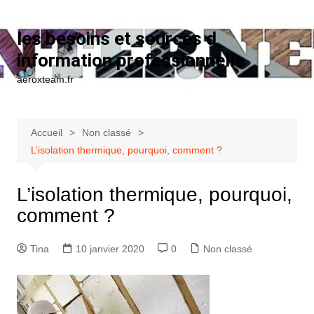
Aller au contenu
les besoins et sources d
information professionnelle
aeroxteam.fr
Accueil
Non classé
L’isolation thermique, pourquoi, comment ?
L’isolation thermique, pourquoi,
comment ?
Tina
10 janvier 2020
0
Non classé