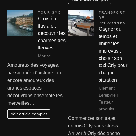
TOURISME
TRANSPORT
DE
Croisière
PERSONNES
fluviale :
Gagner du
découvrir les
temps et
charmes des
limiter les
fleuves
imprévus :
Marise
choisir son
Amoureux des voyages,
taxi Orly pour
chaque
passionnés d’histoire, ou
situation
encore amoureux des
grands espaces,
Clément
Lefebvre |
découvrons ensemble les
Testeur
merveilles…
produits
Voir article complet
Commencer son trajet
depuis Orly sans stress
Arriver à Orly déclenche