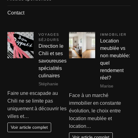
Contact
VOYAGES
IMMOBILIER
SÉJOURS
Location
Direction le
meublée vs
Chili et ses
non meublée:
savoureuses
quel
spécialités
rendement
culinaires
réel?
Stéphanie
Marise
Faire une escapade au
Face à un marché
Chili ne se limite pas
immobilier en constante
uniquement à découvrir les
évolution, le choix entre
villes et…
location meublée et
location…
Voir article complet
Voir article complet