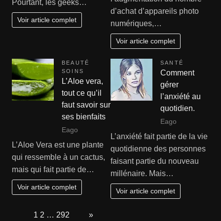
Pourtant, les geeks…
d’achat d’appareils photo
Voir article complet
numériques,…
Voir article complet
BEAUTÉ
SANTÉ
SOINS
Comment
L’Aloe vera,
gérer
tout ce qu’il
l’anxiété au
faut savoir sur
quotidien.
ses bienfaits
Eago
Eago
L’anxiété fait partie de la vie
L’Aloe Vera est une plante
quotidienne des personnes
qui ressemble à un cactus,
faisant partie du nouveau
mais qui fait partie de…
millénaire. Mais…
Voir article complet
Voir article complet
Page:
1
2
…
292
Next
»