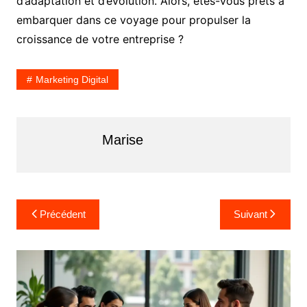
d’adaptation et d’évolution. Alors, êtes-vous prêts à
embarquer dans ce voyage pour propulser la
croissance de votre entreprise ?
Marketing Digital
Marise
N
Précédent
Suivant
a
v
i
g