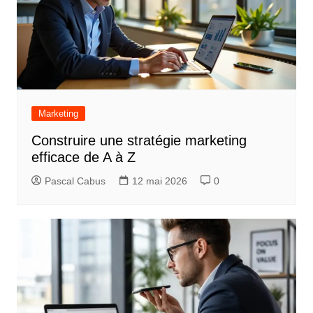
e
Marketing
Construire une stratégie marketing
efficace de A à Z
Pascal Cabus
12 mai 2026
0