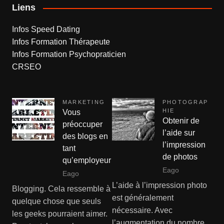
Liens
Infos Speed Dating
Infos Formation Thérapeute
Infos Formation Psychopraticien
CRSEO
MARKETING
PHOTOGRAP
HIE
Vous
Obtenir de
préoccuper
l’aide sur
des blogs en
l’impression
tant
de photos
qu’employeur
Eago
Eago
L’aide à l’impression photo
Blogging. Cela ressemble à
est généralement
quelque chose que seuls
nécessaire. Avec
les geeks pourraient aimer.
l’augmentation du nombre