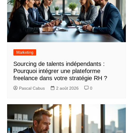
a
t
i
o
n
d
Marketing
e
Sourcing de talents indépendants :
l
Pourquoi intégrer une plateforme
’
freelance dans votre stratégie RH ?
a
Pascal Cabus
2 août 2026
0
r
t
i
c
l