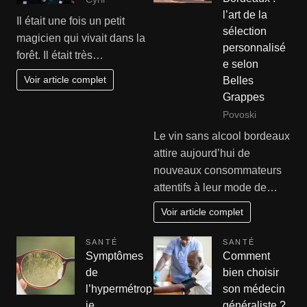
l’art de la
Il était une fois un petit
sélection
magicien qui vivait dans la
personnalisé
forêt. Il était très…
e selon
Voir article complet
Belles
Grappes
Povoski
Le vin sans alcool bordeaux
attire aujourd’hui de
nouveaux consommateurs
attentifs à leur mode de…
Voir article complet
SANTÉ
SANTÉ
Symptômes
Comment
de
bien choisir
l’hypermétrop
son médecin
ie
généraliste ?