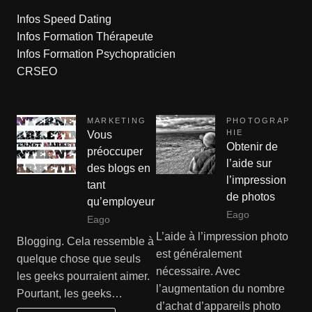
Infos Speed Dating
Infos Formation Thérapeute
Infos Formation Psychopraticien
CRSEO
MARKETING
PHOTOGRAP
HIE
Vous
Obtenir de
préoccuper
l’aide sur
des blogs en
l’impression
tant
de photos
qu’employeur
Eago
Eago
L’aide à l’impression photo
Blogging. Cela ressemble à
est généralement
quelque chose que seuls
nécessaire. Avec
les geeks pourraient aimer.
l’augmentation du nombre
Pourtant, les geeks…
d’achat d’appareils photo