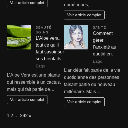
Voir article complet
numériques,…
Voir article complet
BEAUTÉ
SANTÉ
SOINS
Comment
L’Aloe vera,
gérer
tout ce qu’il
l’anxiété au
faut savoir sur
quotidien.
ses bienfaits
Eago
Eago
L’anxiété fait partie de la vie
L’Aloe Vera est une plante
quotidienne des personnes
qui ressemble à un cactus,
faisant partie du nouveau
mais qui fait partie de…
millénaire. Mais…
Voir article complet
Voir article complet
Page:
Next
1
2
…
292
»