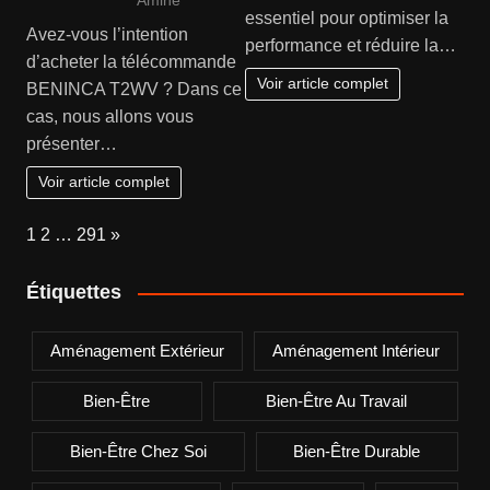
Amine
essentiel pour optimiser la
Avez-vous l’intention
performance et réduire la…
d’acheter la télécommande
Voir article complet
BENINCA T2WV ? Dans ce
cas, nous allons vous
présenter…
Voir article complet
Page:
Next
1
2
…
291
»
Étiquettes
Aménagement Extérieur
Aménagement Intérieur
Bien-Être
Bien-Être Au Travail
Bien-Être Chez Soi
Bien-Être Durable