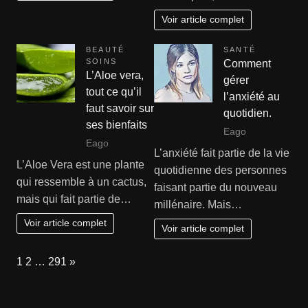
Voir article complet
BEAUTÉ
SANTÉ
SOINS
Comment
L’Aloe vera,
gérer
tout ce qu’il
l’anxiété au
faut savoir sur
quotidien.
ses bienfaits
Eago
Eago
L’anxiété fait partie de la vie
L’Aloe Vera est une plante
quotidienne des personnes
qui ressemble à un cactus,
faisant partie du nouveau
mais qui fait partie de…
millénaire. Mais…
Voir article complet
Voir article complet
Page:
Next
1
2
…
291
»