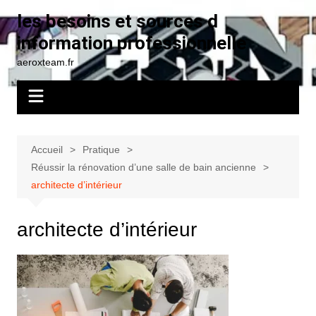
Aller
les besoins et sources d
au
information professionnelle
contenu
aeroxteam.fr
Accueil
Pratique
Réussir la rénovation d’une salle de bain ancienne
architecte d’intérieur
architecte d’intérieur