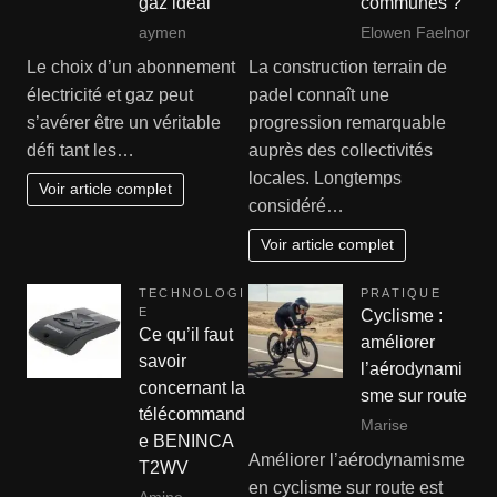
gaz idéal
communes ?
aymen
Elowen Faelnor
Le choix d’un abonnement
La construction terrain de
électricité et gaz peut
padel connaît une
s’avérer être un véritable
progression remarquable
défi tant les…
auprès des collectivités
locales. Longtemps
Voir article complet
considéré…
Voir article complet
TECHNOLOGI
PRATIQUE
E
Cyclisme :
Ce qu’il faut
améliorer
savoir
l’aérodynami
concernant la
sme sur route
télécommand
Marise
e BENINCA
Améliorer l’aérodynamisme
T2WV
en cyclisme sur route est