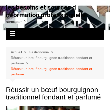
Aller
les besoins et sources d
au
information professionnelle
contenu
aeroxteam.fr
Accueil
Gastronomie
Réussir un bœuf bourguignon traditionnel fondant et
parfumé
Réussir un bœuf bourguignon traditionnel fondant et
parfumé
Réussir un bœuf bourguignon
traditionnel fondant et parfumé