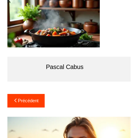
Pascal Cabus
Navigation
Précédent
de
l’article