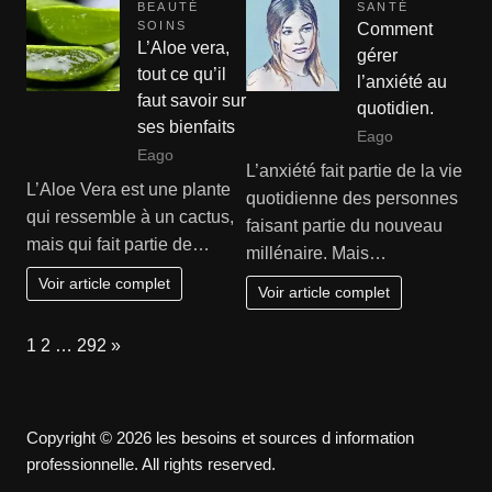
BEAUTÉ
SANTÉ
SOINS
Comment
L’Aloe vera,
gérer
tout ce qu’il
l’anxiété au
faut savoir sur
quotidien.
ses bienfaits
Eago
Eago
L’anxiété fait partie de la vie
L’Aloe Vera est une plante
quotidienne des personnes
qui ressemble à un cactus,
faisant partie du nouveau
mais qui fait partie de…
millénaire. Mais…
Voir article complet
Voir article complet
Page:
Next
1
2
…
292
»
Copyright © 2026 les besoins et sources d information
professionnelle. All rights reserved.