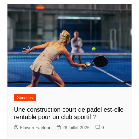
v
i
g
a
t
i
o
n
d
e
Services
l
Une construction court de padel est-elle
’
rentable pour un club sportif ?
a
Elowen Faelnor
28 juillet 2026
0
r