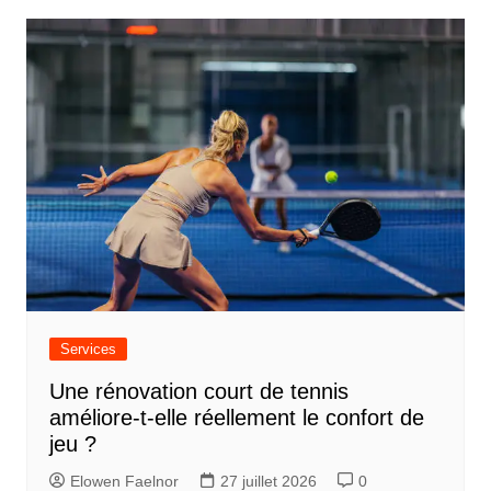
t
i
c
l
e
Services
Une rénovation court de tennis
améliore-t-elle réellement le confort de
jeu ?
Elowen Faelnor
27 juillet 2026
0