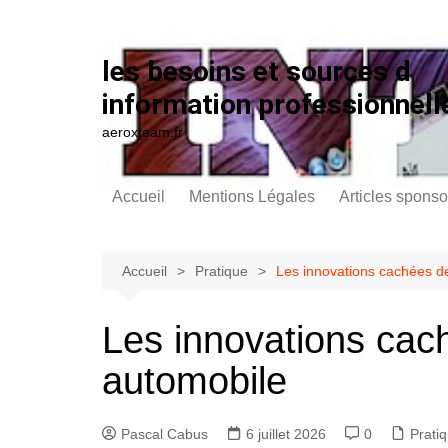
Aller au contenu
les besoins et sources d
information professionnell
aeroxteam.fr
Accueil
Mentions Légales
Articles sponso
Accueil
Pratique
Les innovations cachées de
Les innovations cach
automobile
Pascal Cabus
6 juillet 2026
0
Prati