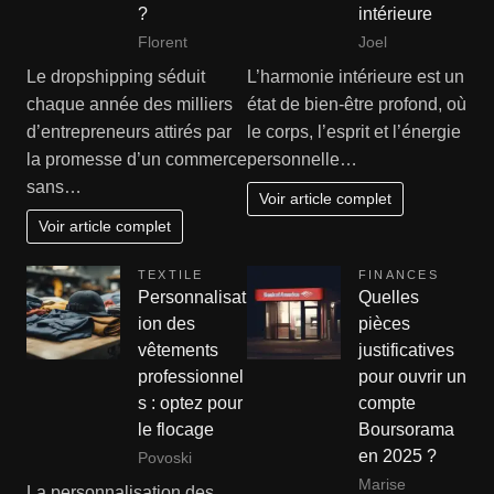
?
intérieure
Florent
Joel
Le dropshipping séduit
L’harmonie intérieure est un
chaque année des milliers
état de bien-être profond, où
d’entrepreneurs attirés par
le corps, l’esprit et l’énergie
la promesse d’un commerce
personnelle…
sans…
Voir article complet
Voir article complet
TEXTILE
FINANCES
Personnalisat
Quelles
ion des
pièces
vêtements
justificatives
professionnel
pour ouvrir un
s : optez pour
compte
le flocage
Boursorama
en 2025 ?
Povoski
Marise
La personnalisation des