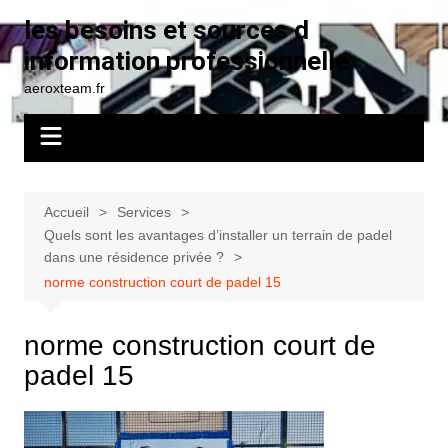
Aller
les besoins et sources d
au
information professionnelle
contenu
aeroxteam.fr
Accueil
Services
Quels sont les avantages d’installer un terrain de padel
dans une résidence privée ?
norme construction court de padel 15
norme construction court de
padel 15