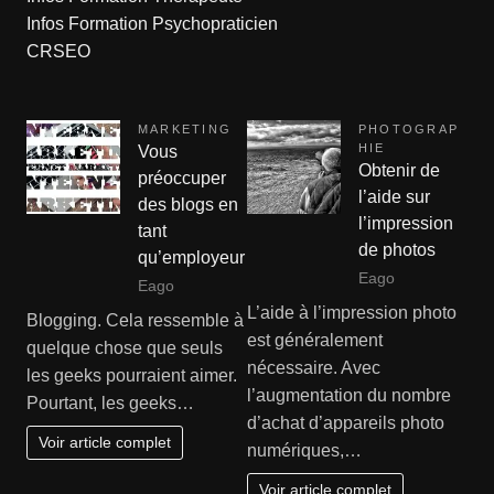
Infos Formation Psychopraticien
CRSEO
MARKETING
PHOTOGRAP
HIE
Vous
Obtenir de
préoccuper
l’aide sur
des blogs en
l’impression
tant
de photos
qu’employeur
Eago
Eago
L’aide à l’impression photo
Blogging. Cela ressemble à
est généralement
quelque chose que seuls
nécessaire. Avec
les geeks pourraient aimer.
l’augmentation du nombre
Pourtant, les geeks…
d’achat d’appareils photo
Voir article complet
numériques,…
Voir article complet