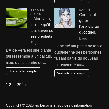
BEAUTÉ
SANTÉ
SOINS
Comment
L’Aloe vera,
gérer
tout ce qu’il
l’anxiété au
faut savoir sur
quotidien.
ses bienfaits
Eago
Eago
L’anxiété fait partie de la vie
L’Aloe Vera est une plante
quotidienne des personnes
qui ressemble à un cactus,
faisant partie du nouveau
mais qui fait partie de…
millénaire. Mais…
Voir article complet
Voir article complet
Page:
Next
1
2
…
292
»
Copyright © 2026 les besoins et sources d information