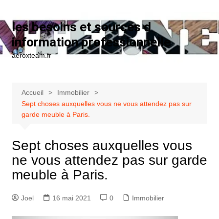
Aller au contenu
les besoins et sources d
information professionnelle
aeroxteam.fr
Accueil
Immobilier
Sept choses auxquelles vous ne vous attendez pas sur
garde meuble à Paris.
Sept choses auxquelles vous
ne vous attendez pas sur garde
meuble à Paris.
Joel
16 mai 2021
0
Immobilier