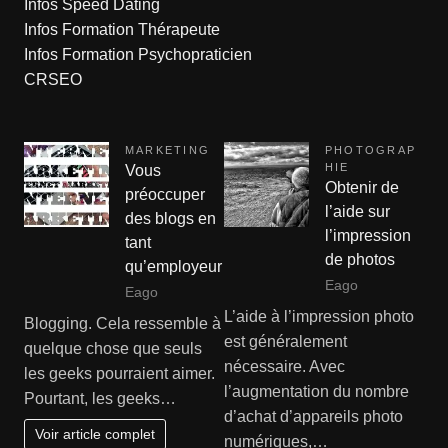
Infos Speed Dating
Infos Formation Thérapeute
Infos Formation Psychopraticien
CRSEO
MARKETING
PHOTOGRAP
HIE
Vous
Obtenir de
préoccuper
l’aide sur
des blogs en
l’impression
tant
de photos
qu’employeur
Eago
Eago
L’aide à l’impression photo
Blogging. Cela ressemble à
est généralement
quelque chose que seuls
nécessaire. Avec
les geeks pourraient aimer.
l’augmentation du nombre
Pourtant, les geeks…
d’achat d’appareils photo
Voir article complet
numériques,…