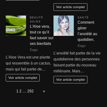
Voir article complet
BEAUTÉ
SANTÉ
SOINS
Comment
L’Aloe vera,
gérer
tout ce qu’il
l’anxiété au
faut savoir sur
quotidien.
ses bienfaits
Eago
Eago
L’anxiété fait partie de la vie
L’Aloe Vera est une plante
quotidienne des personnes
qui ressemble à un cactus,
faisant partie du nouveau
mais qui fait partie de…
millénaire. Mais…
Voir article complet
Voir article complet
Page:
1
2
…
292
Next
»