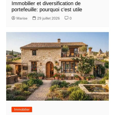
Immobilier et diversification de
’
portefeuille: pourquoi c’est utile
a
Marise
29 juillet 2026
0
r
t
i
c
l
e
Immobilier