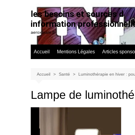
Aller
au
les besoins et sources d
contenu
information professionnell
aeroxteam.fr
Accueil
Mentions Légales
Articles sponso
Accueil
Santé
Luminothérapie en hiver : pour
Lampe de luminothé