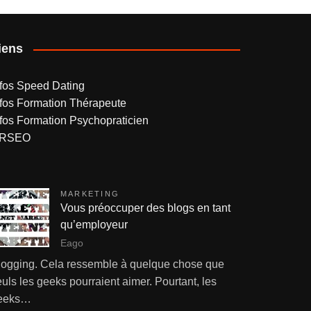
iens
nfos Speed Dating
nfos Formation Thérapeute
nfos Formation Psychopraticien
RSEO
MARKETING
Vous préoccuper des blogs en tant
qu’employeur
Eago
logging. Cela ressemble à quelque chose que
uls les geeks pourraient aimer. Pourtant, les
eeks…