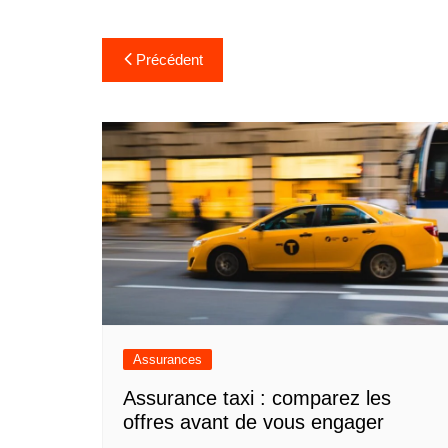
Navigation
Précédent
de
l’article
Assurances
Assurance taxi : comparez les
offres avant de vous engager