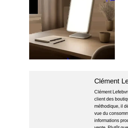
Clément Le
Clément Lefebvre
client des bouti
méthodique, il dé
vue du consommat
informations prod
vente. Plutôt qu