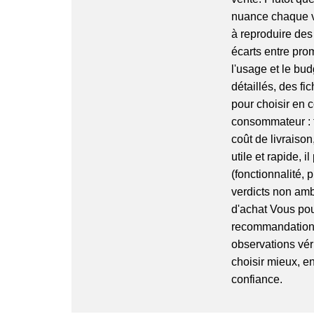
nuance chaque ver
à reproduire des 
écarts entre prom
l'usage et le bu
détaillés, des f
pour choisir en c
consommateur : tr
coût de livraiso
utile et rapide, i
(fonctionnalité, 
verdicts non ambi
d'achat Vous po
recommandation s
observations vérif
choisir mieux, e
confiance.