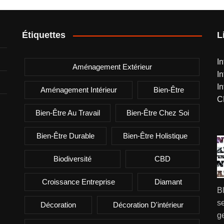
Étiquettes
L
I
Aménagement Extérieur
I
I
Aménagement Intérieur
Bien-Être
C
Bien-Être Au Travail
Bien-Être Chez Soi
Bien-Être Durable
Bien-Être Holistique
Biodiversité
CBD
Croissance Entreprise
Diamant
B
se
Décoration
Décoration D'intérieur
g