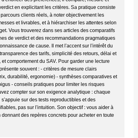
dict en explicitant les critères. Sa pratique consiste
parcours clients réels, à noter objectivement les
esses et livrables, et à hiérarchiser les attentes selon
dget. Vous trouverez dans ses articles des comparatifs
iches de verdict et des recommandations pragmatiques
onnaissance de cause. Il met l'accent sur l'intérêt du
ansparence des tarifs, simplicité des retours, délai et
n, et comportement du SAV. Pour garder une lecture
l présente souvent : - critères de mesure clairs
prix, durabilité, ergonomie) - synthèses comparatives et
gus - conseils pratiques pour limiter les risques
uvez compter sur son exigence analytique : chaque
'appuie sur des tests reproductibles et des
iables, pas sur l'intuition. Son objectif : vous aider à
n donnant des repères concrets pour acheter en toute