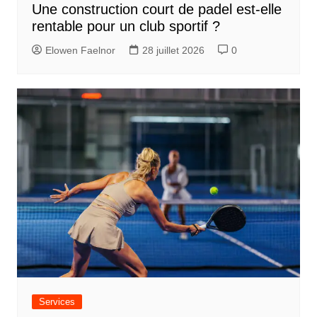
Une construction court de padel est-elle
’
rentable pour un club sportif ?
a
Elowen Faelnor
28 juillet 2026
0
r
t
i
c
l
e
Services