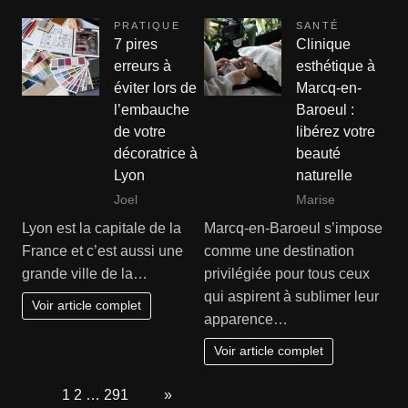
PRATIQUE
SANTÉ
7 pires
Clinique
erreurs à
esthétique à
éviter lors de
Marcq-en-
l’embauche
Baroeul :
de votre
libérez votre
décoratrice à
beauté
Lyon
naturelle
Joel
Marise
Lyon est la capitale de la
Marcq-en-Baroeul s’impose
France et c’est aussi une
comme une destination
grande ville de la…
privilégiée pour tous ceux
qui aspirent à sublimer leur
Voir article complet
apparence…
Voir article complet
Page:
1
2
…
291
Next
»