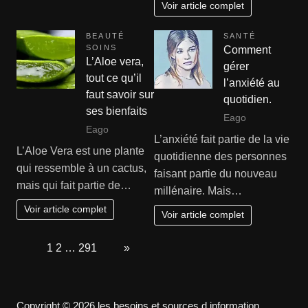
Voir article complet
BEAUTÉ
SANTÉ
SOINS
Comment
L’Aloe vera,
gérer
tout ce qu’il
l’anxiété au
faut savoir sur
quotidien.
ses bienfaits
Eago
Eago
L’anxiété fait partie de la vie
L’Aloe Vera est une plante
quotidienne des personnes
qui ressemble à un cactus,
faisant partie du nouveau
mais qui fait partie de…
millénaire. Mais…
Voir article complet
Voir article complet
Page:
1
2
…
291
Next
»
Copyright © 2026 les besoins et sources d information