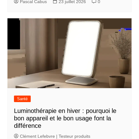
Pascal Cabus
23 juillet 2026
0
r
t
i
c
l
e
Santé
Luminothérapie en hiver : pourquoi le
bon appareil et le bon usage font la
différence
Clément Lefebvre | Testeur produits