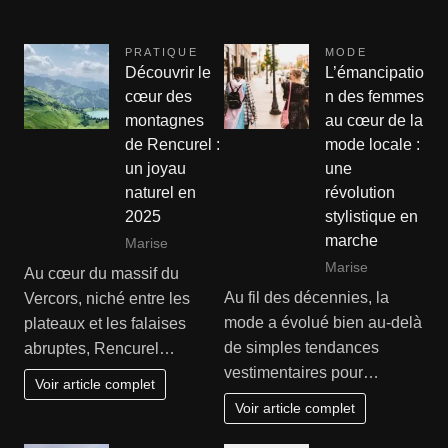
PRATIQUE
MODE
Découvrir le
L’émancipatio
cœur des
n des femmes
montagnes
au cœur de la
de Rencurel :
mode locale :
un joyau
une
naturel en
révolution
2025
stylistique en
marche
Marise
Marise
Au cœur du massif du
Au fil des décennies, la
Vercors, niché entre les
mode a évolué bien au-delà
plateaux et les falaises
de simples tendances
abruptes, Rencurel…
vestimentaires pour…
Voir article complet
Voir article complet