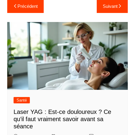
N
Précédent
Suivant
a
v
i
g
a
t
i
o
n
d
Santé
e
Laser YAG : Est-ce douloureux ? Ce
l
qu’il faut vraiment savoir avant sa
’
séance
a