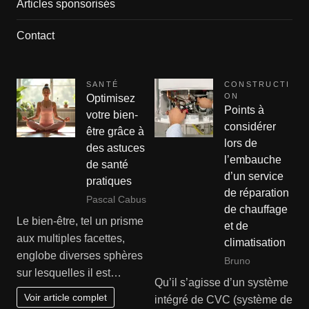
Articles sponsorisés
Contact
SANTÉ
CONSTRUCTI
ON
Optimisez
Points à
votre bien-
considérer
être grâce à
lors de
des astuces
l’embauche
de santé
d’un service
pratiques
de réparation
Pascal Cabus
de chauffage
Le bien-être, tel un prisme
et de
aux multiples facettes,
climatisation
englobe diverses sphères
Bruno
sur lesquelles il est…
Qu’il s’agisse d’un système
Voir article complet
intégré de CVC (système de