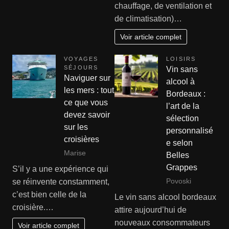
chauffage, de ventilation et
de climatisation)…
Voir article complet
VOYAGES
LOISIRS
SÉJOURS
Vin sans
Naviguer sur
alcool à
les mers : tout
Bordeaux :
ce que vous
l’art de la
devez savoir
sélection
sur les
personnalisé
croisières
e selon
Marise
Belles
Grappes
S’il y a une expérience qui
Povoski
se réinvente constamment,
c’est bien celle de la
Le vin sans alcool bordeaux
croisière.…
attire aujourd’hui de
nouveaux consommateurs
Voir article complet