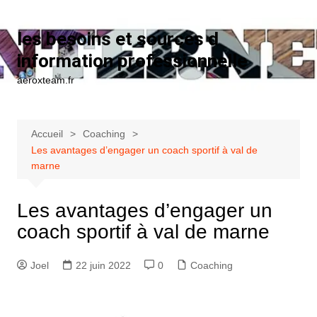
Aller au contenu
les besoins et sources d
information professionnelle
aeroxteam.fr
Accueil
Coaching
Les avantages d’engager un coach sportif à val de
marne
Les avantages d’engager un
coach sportif à val de marne
Joel
22 juin 2022
0
Coaching