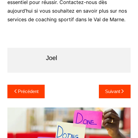
essentiel pour réussir. Contactez-nous dès
aujourd’hui si vous souhaitez en savoir plus sur nos
services de coaching sportif dans le Val de Marne.
Joel
N
Précédent
Suivant
a
v
i
g
a