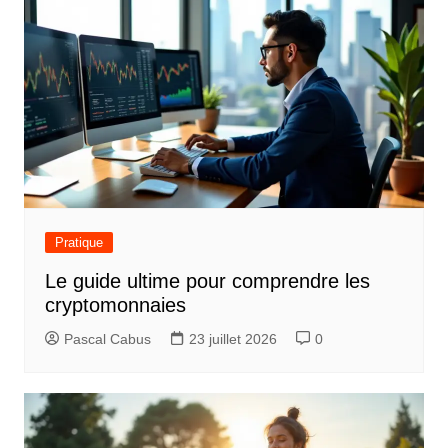
i
g
a
t
i
o
n
d
Pratique
e
Le guide ultime pour comprendre les
l
cryptomonnaies
’
Pascal Cabus
23 juillet 2026
0
a
r
t