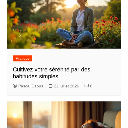
i
c
l
e
Pratique
Cultivez votre sérénité par des
habitudes simples
Pascal Cabus
22 juillet 2026
0