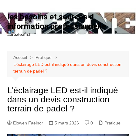
Aller au contenu
les besoins et sources d
information professionnelle
aeroxteam.fr
Accueil
Pratique
L’éclairage LED est-il indiqué dans un devis construction
terrain de padel ?
L’éclairage LED est-il indiqué
dans un devis construction
terrain de padel ?
Elowen Faelnor
5 mars 2026
0
Pratique