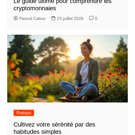
Le guide ultime pour comprendre les
l
cryptomonnaies
’
Pascal Cabus
23 juillet 2026
0
a
r
t
i
c
l
e
Pratique
Cultivez votre sérénité par des
habitudes simples