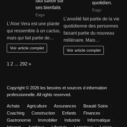
faut savoir sur
quotidien.
ses bienfaits
Eago
Eago
L’anxiété fait partie de la vie
L’Aloe Vera est une plante
quotidienne des personnes
qui ressemble à un cactus,
faisant partie du nouveau
mais qui fait partie de…
millénaire. Mais…
Voir article complet
Voir article complet
Page:
Next
1
2
…
292
»
Copyright © 2026 les besoins et sources d information
professionnelle. All rights reserved.
Achats
Agriculture
Assurances
Beauté Soins
Coaching
Construction
Enfants
Finances
Gastronomie
Immobilier
Industrie
Informatique