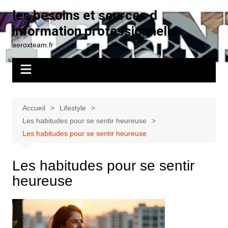
Aller
les besoins et sources d
au
information professionnelle
contenu
aeroxteam.fr
Accueil
Lifestyle
Les habitudes pour se sentir heureuse
Les habitudes pour se sentir heureuse
Les habitudes pour se sentir
heureuse