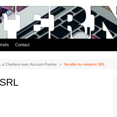
e
risés
Contact
L à Charleroi avec Account-Partner
fiscalité du médecin SRL
n SRL