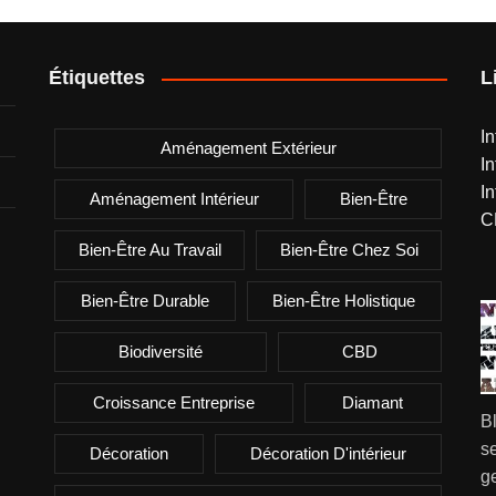
Étiquettes
L
I
Aménagement Extérieur
I
I
Aménagement Intérieur
Bien-Être
C
Bien-Être Au Travail
Bien-Être Chez Soi
Bien-Être Durable
Bien-Être Holistique
Biodiversité
CBD
Croissance Entreprise
Diamant
B
se
Décoration
Décoration D'intérieur
g