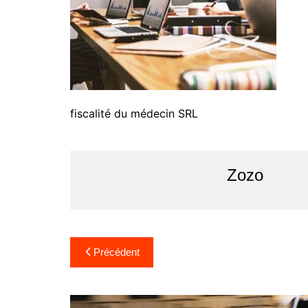
fiscalité du médecin SRL
Zozo
Navigation
Précédent
de
l’article