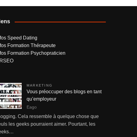
iens
nfos Speed Dating
nfos Formation Thérapeute
nfos Formation Psychopraticien
RSEO
MARKETING
Vous préoccuper des blogs en tant
qu’employeur
Eago
logging. Cela ressemble à quelque chose que
uls les geeks pourraient aimer. Pourtant, les
eeks…