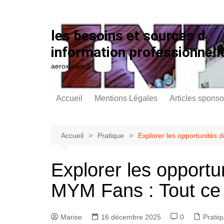
Aller au contenu
les besoins et sources d
information professionnell
aeroxteam.fr
Accueil
Mentions Légales
Articles sponso
Accueil
Pratique
Explorer les opportunités 
Explorer les opportu
MYM Fans : Tout ce 
Marise
16 décembre 2025
0
Pratiq