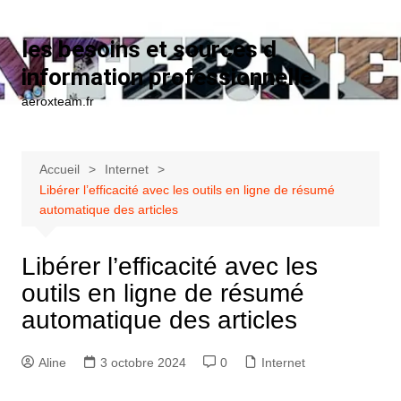
Aller au contenu
les besoins et sources d
information professionnelle
aeroxteam.fr
Accueil
Internet
Libérer l’efficacité avec les outils en ligne de résumé
automatique des articles
Libérer l’efficacité avec les
outils en ligne de résumé
automatique des articles
Aline
3 octobre 2024
0
Internet