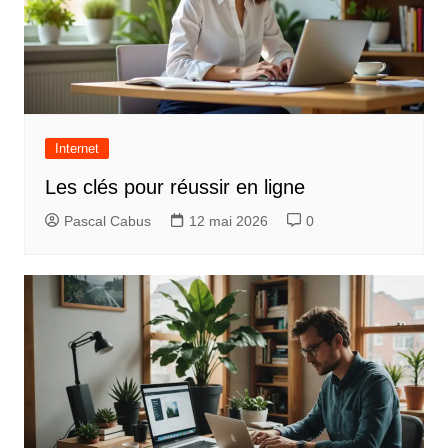
t
i
o
n
d
Internet
e
Les clés pour réussir en ligne
l
Pascal Cabus
12 mai 2026
0
’
a
r
t
i
c
l