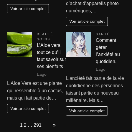
d’achat d’appareils photo
Voir article complet
numériques,…
Voir article complet
BEAUTÉ
SANTÉ
SOINS
Comment
L’Aloe vera,
gérer
tout ce qu’il
l’anxiété au
faut savoir sur
quotidien.
ses bienfaits
Eago
Eago
L’anxiété fait partie de la vie
L’Aloe Vera est une plante
quotidienne des personnes
qui ressemble à un cactus,
faisant partie du nouveau
mais qui fait partie de…
millénaire. Mais…
Voir article complet
Voir article complet
Page:
1
2
…
291
Next
»