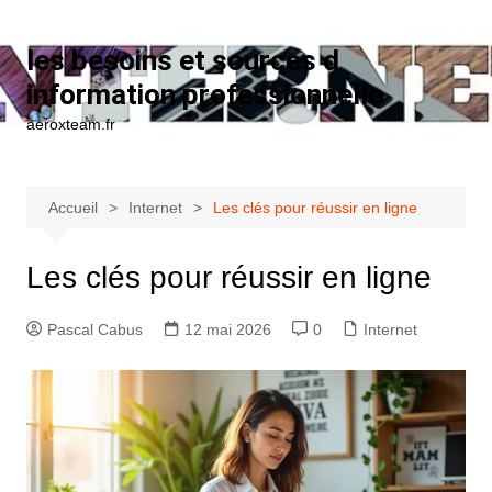
Aller au contenu
les besoins et sources d
information professionnelle
aeroxteam.fr
Accueil
Internet
Les clés pour réussir en ligne
Les clés pour réussir en ligne
Pascal Cabus
12 mai 2026
0
Internet