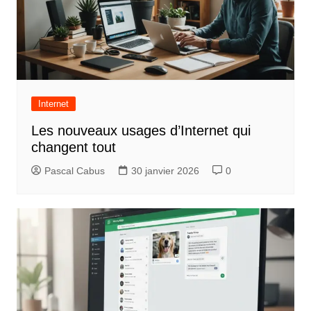
t
i
o
n
d
Internet
e
Les nouveaux usages d’Internet qui
l
changent tout
’
Pascal Cabus
30 janvier 2026
0
a
r
t
i
c
l