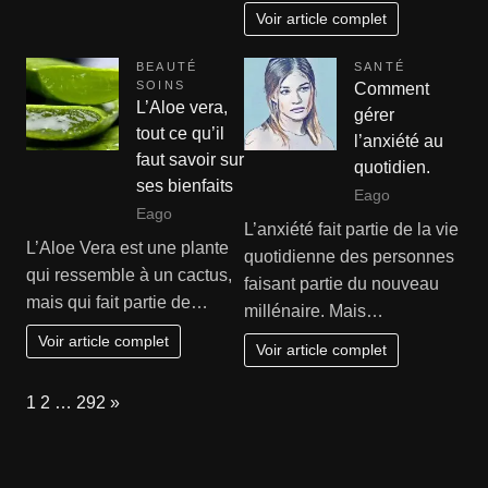
Voir article complet
BEAUTÉ
SANTÉ
SOINS
Comment
L’Aloe vera,
gérer
tout ce qu’il
l’anxiété au
faut savoir sur
quotidien.
ses bienfaits
Eago
Eago
L’anxiété fait partie de la vie
L’Aloe Vera est une plante
quotidienne des personnes
qui ressemble à un cactus,
faisant partie du nouveau
mais qui fait partie de…
millénaire. Mais…
Voir article complet
Voir article complet
Page:
Next
1
2
…
292
»