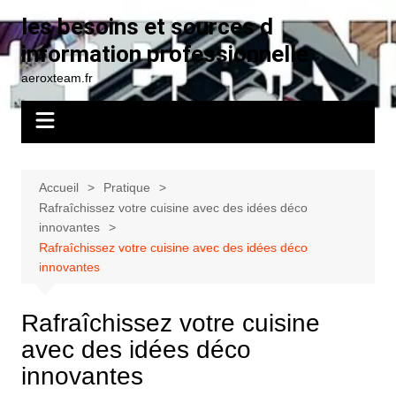
Aller
les besoins et sources d
au
information professionnelle
contenu
aeroxteam.fr
Accueil
Pratique
Rafraîchissez votre cuisine avec des idées déco
innovantes
Rafraîchissez votre cuisine avec des idées déco
innovantes
Rafraîchissez votre cuisine
avec des idées déco
innovantes