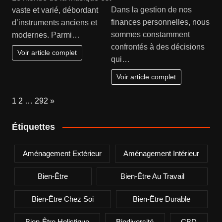
Dans la gestion de nos
vaste et varié, débordant
finances personnelles, nous
d’instruments anciens et
sommes constamment
modernes. Parmi…
confrontés à des décisions
Voir article complet
qui…
Voir article complet
Page:
Next
1
2
…
292
»
Étiquettes
Aménagement Extérieur
Aménagement Intérieur
Bien-Être
Bien-Être Au Travail
Bien-Être Chez Soi
Bien-Être Durable
Bien-Être Holistique
Biodiversité
CBD