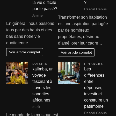
la vie difficile
?
par le passé?
Pascal Cabus
Amine
Transformer son habitation
En général, nous passons
est une aspiration partagée
tous par des hauts et des
par de nombreux
bas dans notre vie
propriétaires, désireux
quotidienne.…
d’améliorer leur cadre…
Voir article complet
Voir article complet
LOISIRS
FINANCES
kalimba, un
Les
voyage
différences
fascinant à
entre
travers les
dépenser,
sonorités
investir et
africaines
construire un
patrimoine
duck
Pascal Cabus
Le monde de la musique est