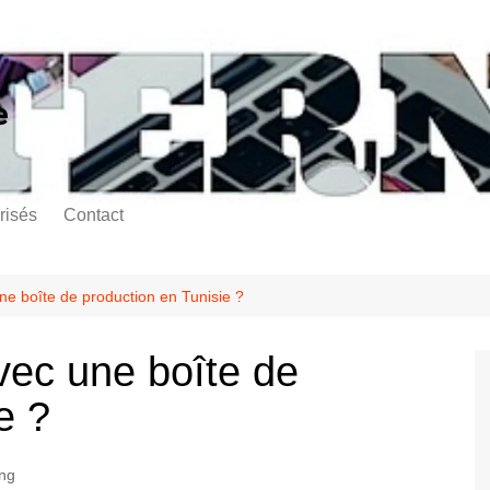
e
risés
Contact
une boîte de production en Tunisie ?
avec une boîte de
e ?
ng