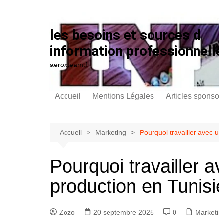
Aller au contenu
les besoins et sources d
information professionnell
aeroxteam.fr
Accueil
Mentions Légales
Articles sponso
Accueil
Marketing
Pourquoi travailler avec 
Pourquoi travailler 
production en Tunisi
Zozo
20 septembre 2025
0
Marketi