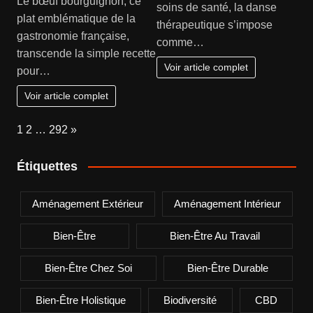
Le bœuf bourguignon, ce
soins de santé, la danse
plat emblématique de la
thérapeutique s’impose
gastronomie française,
comme…
transcende la simple recette
Voir article complet
pour…
Voir article complet
Page:
Next
1
2
…
292
»
Étiquettes
Aménagement Extérieur
Aménagement Intérieur
Bien-Être
Bien-Être Au Travail
Bien-Être Chez Soi
Bien-Être Durable
Bien-Être Holistique
Biodiversité
CBD