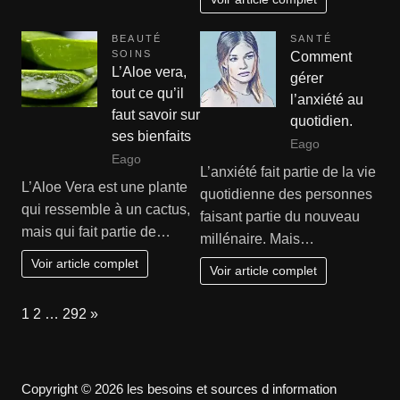
BEAUTÉ
SANTÉ
SOINS
Comment
L’Aloe vera,
gérer
tout ce qu’il
l’anxiété au
faut savoir sur
quotidien.
ses bienfaits
Eago
Eago
L’anxiété fait partie de la vie
L’Aloe Vera est une plante
quotidienne des personnes
qui ressemble à un cactus,
faisant partie du nouveau
mais qui fait partie de…
millénaire. Mais…
Voir article complet
Voir article complet
Page:
Next
1
2
…
292
»
Copyright © 2026 les besoins et sources d information