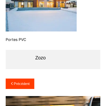
Portes PVC
Zozo
Navigation
Précédent
de
l’article