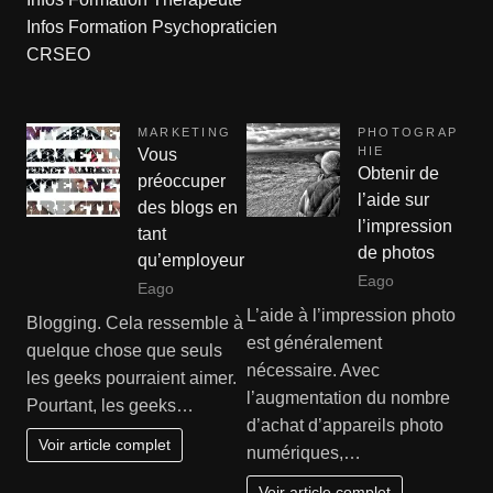
Infos Formation Psychopraticien
CRSEO
MARKETING
PHOTOGRAP
HIE
Vous
Obtenir de
préoccuper
l’aide sur
des blogs en
l’impression
tant
de photos
qu’employeur
Eago
Eago
L’aide à l’impression photo
Blogging. Cela ressemble à
est généralement
quelque chose que seuls
nécessaire. Avec
les geeks pourraient aimer.
l’augmentation du nombre
Pourtant, les geeks…
d’achat d’appareils photo
Voir article complet
numériques,…
Voir article complet