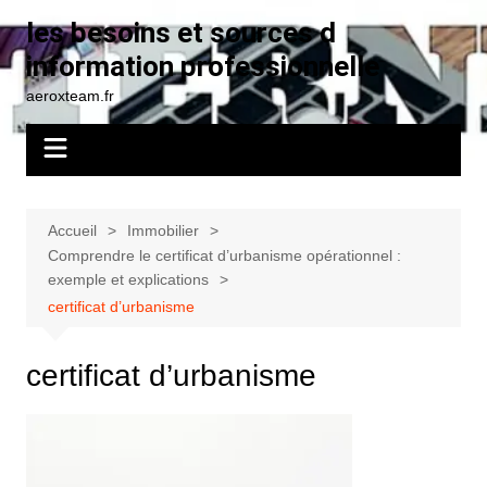
Aller
les besoins et sources d
au
information professionnelle
contenu
aeroxteam.fr
Accueil
Immobilier
Comprendre le certificat d’urbanisme opérationnel :
exemple et explications
certificat d’urbanisme
certificat d’urbanisme