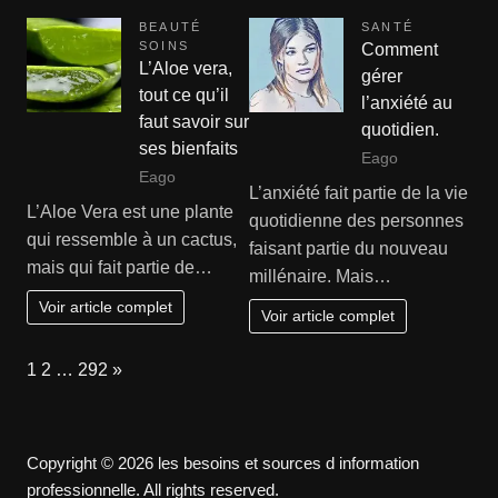
BEAUTÉ
SANTÉ
SOINS
Comment
L’Aloe vera,
gérer
tout ce qu’il
l’anxiété au
faut savoir sur
quotidien.
ses bienfaits
Eago
Eago
L’anxiété fait partie de la vie
L’Aloe Vera est une plante
quotidienne des personnes
qui ressemble à un cactus,
faisant partie du nouveau
mais qui fait partie de…
millénaire. Mais…
Voir article complet
Voir article complet
Page:
Next
1
2
…
292
»
Copyright © 2026 les besoins et sources d information
professionnelle. All rights reserved.