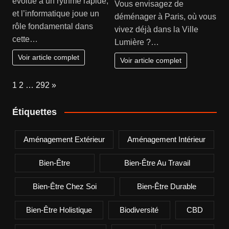
évolue à un rythme rapide,
Vous envisagez de
et l’informatique joue un
déménager à Paris, où vous
rôle fondamental dans
vivez déjà dans la Ville
cette…
Lumière ?…
Voir article complet
Voir article complet
Page:
Next
1
2
…
292
»
Étiquettes
Aménagement Extérieur
Aménagement Intérieur
Bien-Être
Bien-Être Au Travail
Bien-Être Chez Soi
Bien-Être Durable
Bien-Être Holistique
Biodiversité
CBD