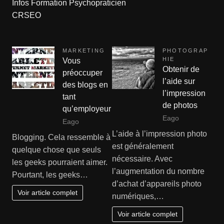
Infos Formation Psychopraticien
CRSEO
MARKETING
PHOTOGRAP
HIE
Vous
Obtenir de
préoccuper
l’aide sur
des blogs en
l’impression
tant
de photos
qu’employeur
Eago
Eago
L’aide à l’impression photo
Blogging. Cela ressemble à
est généralement
quelque chose que seuls
nécessaire. Avec
les geeks pourraient aimer.
l’augmentation du nombre
Pourtant, les geeks…
d’achat d’appareils photo
Voir article complet
numériques,…
Voir article complet