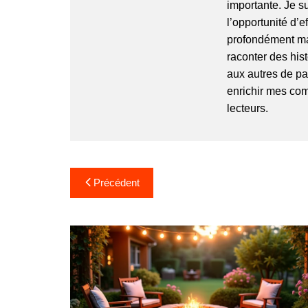
importante. Je su
l’opportunité d’e
profondément ma
raconter des his
aux autres de par
enrichir mes com
lecteurs.
N
Précédent
a
v
i
g