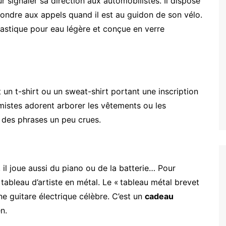
r signaler sa direction aux automobilistes. Il dispose
pondre aux appels quand il est au guidon de son vélo.
plastique pour eau légère et conçue en verre
nt un t-shirt ou un sweat-shirt portant une inscription
rmistes adorent arborer les vêtements ou les
c des phrases un peu crues.
e, il joue aussi du piano ou de la batterie… Pour
tableau d’artiste en métal. Le « tableau métal brevet
une guitare électrique célèbre. C’est un
cadeau
n.