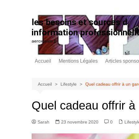
Aller au contenu
les besoins et sources d
information professionnell
aeroxteam.fr
Accueil
Mentions Légales
Articles sponso
Accueil
Lifestyle
Quel cadeau offrir à un ga
Quel cadeau offrir à
Sarah
23 novembre 2020
0
Lifestyl