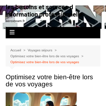
Aller
les besoins et sources d
au
information professionnelle
contenu
aeroxteam.fr
Accueil
Voyages séjours
Optimisez votre bien-être lors de vos voyages
Optimisez votre bien-être lors de vos voyages
Optimisez votre bien-être lors
de vos voyages