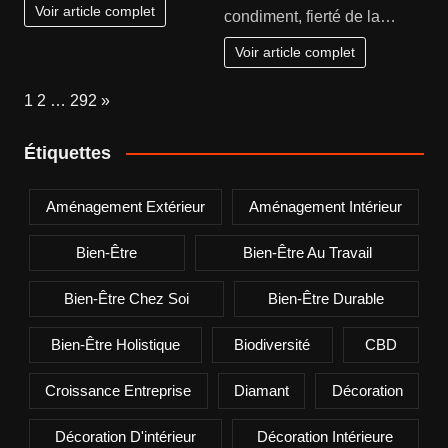
Voir article complet
condiment, fierté de la…
Voir article complet
Page:
Next
1
2
…
292
»
Étiquettes
Aménagement Extérieur
Aménagement Intérieur
Bien-Être
Bien-Être Au Travail
Bien-Être Chez Soi
Bien-Être Durable
Bien-Être Holistique
Biodiversité
CBD
Croissance Entreprise
Diamant
Décoration
Décoration D'intérieur
Décoration Intérieure