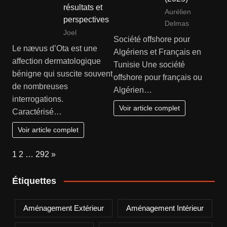
résultats et
Aurélien
perspectives
Delmas
Joel
Société offshore pour
Le nævus d’Ota est une
Algériens et Français en
affection dermatologique
Tunisie Une société
bénigne qui suscite souvent
offshore pour français ou
de nombreuses
Algérien…
interrogations.
Voir article complet
Caractérisé…
Voir article complet
Page:
Next
1
2
…
292
»
Étiquettes
Aménagement Extérieur
Aménagement Intérieur