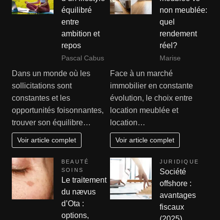
équilibré
non meublée:
entre
quel
ambition et
rendement
repos
réel?
Pascal Cabus
Marise
Dans un monde où les
Face à un marché
sollicitations sont
immobilier en constante
constantes et les
évolution, le choix entre
opportunités foisonnantes,
location meublée et
trouver son équilibre…
location…
Voir article complet
Voir article complet
BEAUTÉ
JURIDIQUE
SOINS
Société
Le traitement
offshore :
du nævus
avantages
d’Ota :
fiscaux
options,
(2025)