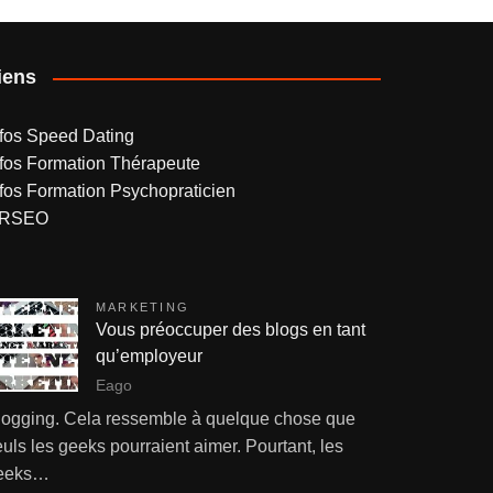
iens
nfos Speed Dating
nfos Formation Thérapeute
nfos Formation Psychopraticien
RSEO
MARKETING
Vous préoccuper des blogs en tant
qu’employeur
Eago
logging. Cela ressemble à quelque chose que
uls les geeks pourraient aimer. Pourtant, les
eeks…