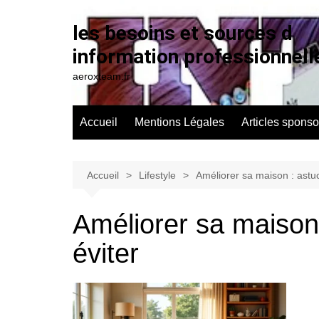
Aller
au
les besoins et sources d
contenu
information professionnell
aeroxteam.fr
Accueil
Mentions Légales
Articles sponso
Accueil
Lifestyle
Améliorer sa maison : astuc
Améliorer sa maison 
éviter