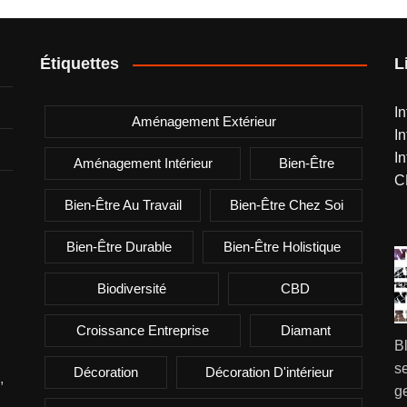
Étiquettes
L
I
Aménagement Extérieur
I
I
Aménagement Intérieur
Bien-Être
C
Bien-Être Au Travail
Bien-Être Chez Soi
Bien-Être Durable
Bien-Être Holistique
Biodiversité
CBD
Croissance Entreprise
Diamant
B
se
Décoration
Décoration D'intérieur
,
g