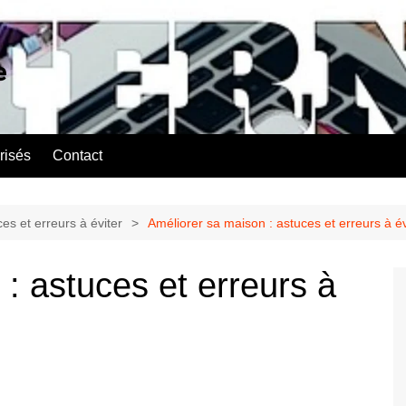
e
risés
Contact
es et erreurs à éviter
Améliorer sa maison : astuces et erreurs à év
: astuces et erreurs à