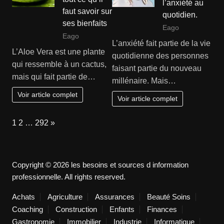
l’anxiété au
faut savoir sur
quotidien.
ses bienfaits
Eago
Eago
L’anxiété fait partie de la vie
L’Aloe Vera est une plante
quotidienne des personnes
qui ressemble à un cactus,
faisant partie du nouveau
mais qui fait partie de…
millénaire. Mais…
Voir article complet
Voir article complet
Page:
Next
1
2
…
292
»
Copyright © 2026 les besoins et sources d information
professionnelle. All rights reserved.
Achats
Agriculture
Assurances
Beauté Soins
Coaching
Construction
Enfants
Finances
Gastronomie
Immobilier
Industrie
Informatique