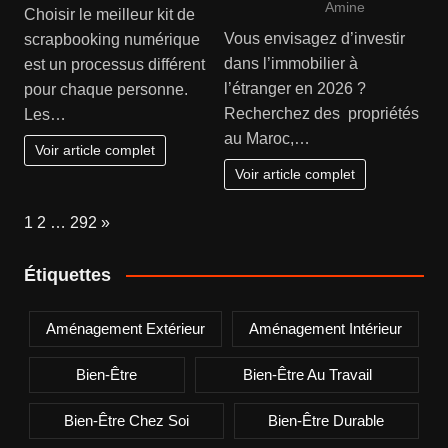
Amine
Choisir le meilleur kit de
Vous envisagez d’investir
scrapbooking numérique
dans l’immobilier à
est un processus différent
l’étranger en 2026 ?
pour chaque personne.
Recherchez des propriétés
Les…
au Maroc,…
Voir article complet
Voir article complet
Page:
Next
1
2
…
292
»
Étiquettes
Aménagement Extérieur
Aménagement Intérieur
Bien-Être
Bien-Être Au Travail
Bien-Être Chez Soi
Bien-Être Durable