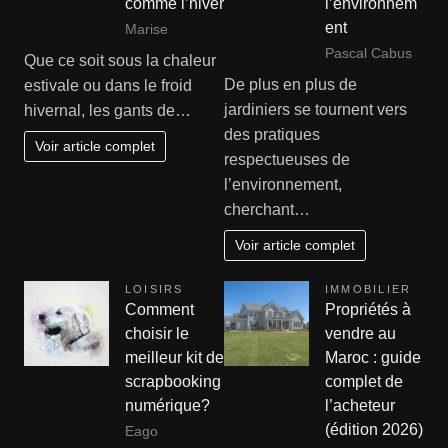
comme l’hiver
l’environnem
ent
Marise
Pascal Cabus
Que ce soit sous la chaleur
De plus en plus de
estivale ou dans le froid
jardiniers se tournent vers
hivernal, les gants de…
des pratiques
Voir article complet
respectueuses de
l’environnement,
cherchant…
Voir article complet
LOISIRS
IMMOBILIER
Comment
Propriétés à
choisir le
vendre au
meilleur kit de
Maroc : guide
scrapbooking
complet de
numérique?
l’acheteur
(édition 2026)
Eago