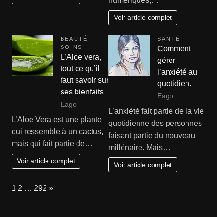
numériques,…
Voir article complet
BEAUTÉ
SANTÉ
SOINS
Comment
L’Aloe vera,
gérer
tout ce qu’il
l’anxiété au
faut savoir sur
quotidien.
ses bienfaits
Eago
Eago
L’anxiété fait partie de la vie
L’Aloe Vera est une plante
quotidienne des personnes
qui ressemble à un cactus,
faisant partie du nouveau
mais qui fait partie de…
millénaire. Mais…
Voir article complet
Voir article complet
Page:
Next
1
2
…
292
»