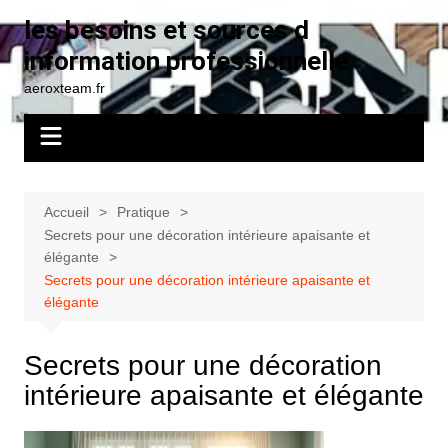
Aller
les besoins et sources d
au
information professionnelle
contenu
aeroxteam.fr
Accueil
Pratique
Secrets pour une décoration intérieure apaisante et
élégante
Secrets pour une décoration intérieure apaisante et
élégante
Secrets pour une décoration
intérieure apaisante et élégante