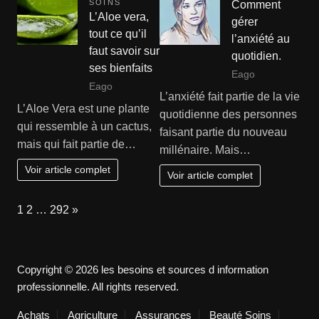
SOINS
Comment
L’Aloe vera,
gérer
tout ce qu’il
l’anxiété au
faut savoir sur
quotidien.
ses bienfaits
Eago
Eago
L’anxiété fait partie de la vie
L’Aloe Vera est une plante
quotidienne des personnes
qui ressemble à un cactus,
faisant partie du nouveau
mais qui fait partie de…
millénaire. Mais…
Voir article complet
Voir article complet
Page:
Next
1
2
…
292
»
Copyright © 2026 les besoins et sources d information
professionnelle. All rights reserved.
Achats
Agriculture
Assurances
Beauté Soins