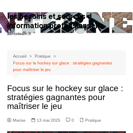
Aller au contenu
les besoins et sources d
information professionnelle
aeroxteam.fr
Accueil
Pratique
Focus sur le hockey sur glace : stratégies gagnantes
pour maîtriser le jeu
Focus sur le hockey sur glace :
stratégies gagnantes pour
maîtriser le jeu
Marise
13 mai 2025
0
Pratique