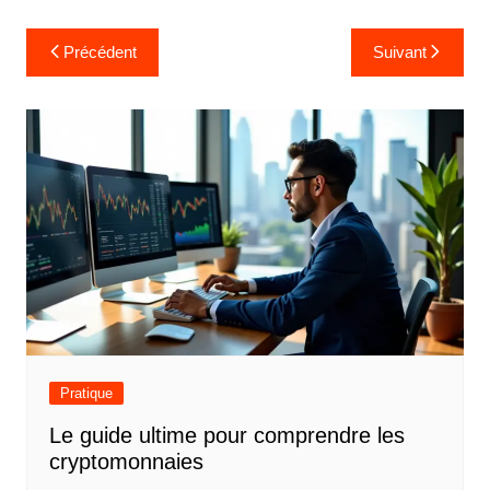
N
Précédent
Suivant
a
v
i
g
a
t
i
o
n
d
Pratique
e
Le guide ultime pour comprendre les
l
cryptomonnaies
’