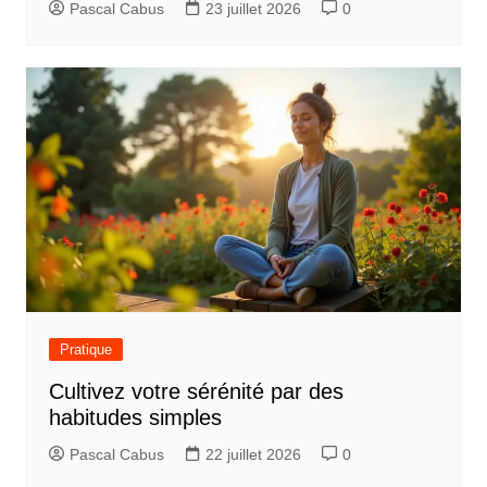
Pascal Cabus
23 juillet 2026
0
a
r
t
i
c
l
e
Pratique
Cultivez votre sérénité par des
habitudes simples
Pascal Cabus
22 juillet 2026
0