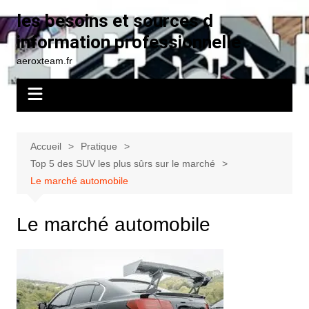
Aller
les besoins et sources d
au
information professionnelle
contenu
aeroxteam.fr
Accueil
Pratique
Top 5 des SUV les plus sûrs sur le marché
Le marché automobile
Le marché automobile