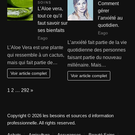
SOINS
Comment
L’Aloe vera,
gérer
tout ce qu’il
l’anxiété au
faut savoir sur
quotidien.
ses bienfaits
Eago
Eago
L’anxiété fait partie de la vie
L’Aloe Vera est une plante
quotidienne des personnes
qui ressemble à un cactus,
faisant partie du nouveau
mais qui fait partie de…
millénaire. Mais…
Voir article complet
Voir article complet
Page:
Next
1
2
…
292
»
Copyright © 2026 les besoins et sources d information
professionnelle. All rights reserved.
Achats
Agriculture
Assurances
Beauté Soins