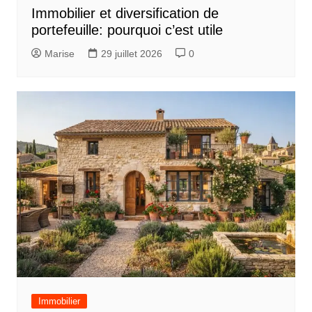
Immobilier et diversification de
’
portefeuille: pourquoi c’est utile
a
Marise
29 juillet 2026
0
r
t
i
c
l
e
Immobilier