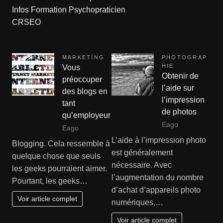
Infos Formation Psychopraticien
CRSEO
MARKETING
PHOTOGRAP
HIE
Vous
Obtenir de
préoccuper
l’aide sur
des blogs en
l’impression
tant
de photos
qu’employeur
Eago
Eago
L’aide à l’impression photo
Blogging. Cela ressemble à
est généralement
quelque chose que seuls
nécessaire. Avec
les geeks pourraient aimer.
l’augmentation du nombre
Pourtant, les geeks…
d’achat d’appareils photo
Voir article complet
numériques,…
Voir article complet