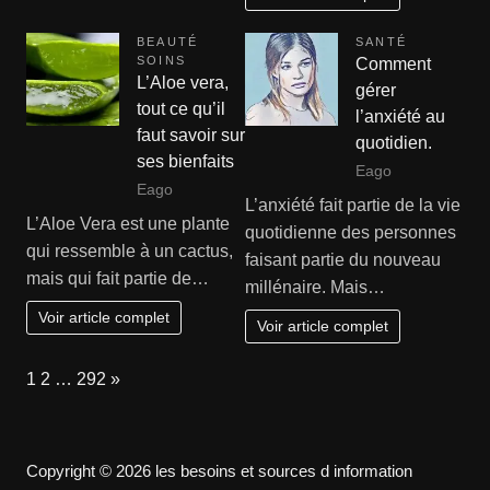
BEAUTÉ
SANTÉ
SOINS
Comment
L’Aloe vera,
gérer
tout ce qu’il
l’anxiété au
faut savoir sur
quotidien.
ses bienfaits
Eago
Eago
L’anxiété fait partie de la vie
L’Aloe Vera est une plante
quotidienne des personnes
qui ressemble à un cactus,
faisant partie du nouveau
mais qui fait partie de…
millénaire. Mais…
Voir article complet
Voir article complet
Page:
Next
1
2
…
292
»
Copyright © 2026 les besoins et sources d information