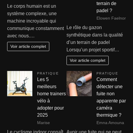
terrain de
Le corps humain est un
padel ?
système complexe, une
Elowen Faelnor
machine incroyable qui
Le rôle du gazon
communique constamment
synthétique dans la qualité
avec nous.…
d’un terrain de padel
Voir article complet
Lorsqu’un projet sportif…
Voir article complet
PRATIQUE
PRATIQUE
Les 5
Comment
meilleurs
détecter une
home trainers
fuite non
vélo à
apparente par
adopter pour
caméra
2025
thermique ?
Marise
Emna Amouna
Le cyclisme indoor connaît
Avoir une fuite qui ne peut