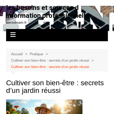
Aller
les besoins et sources d
au
information professionnelle
contenu
aeroxteam.fr
Accueil
Pratique
Cultiver son bien-être : secrets d’un jardin réussi
Cultiver son bien-être : secrets d’un jardin réussi
Cultiver son bien-être : secrets
d’un jardin réussi