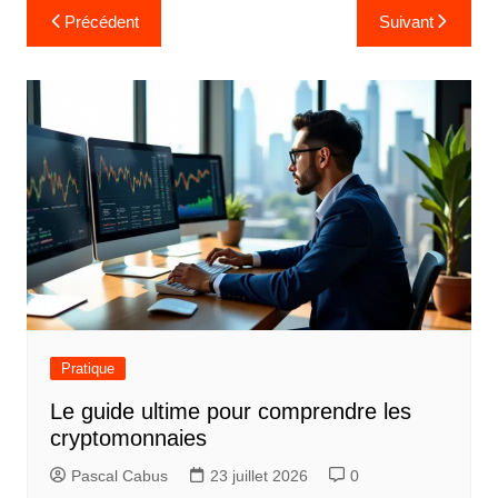
N
Précédent
Suivant
a
v
i
g
a
t
i
o
n
d
Pratique
e
Le guide ultime pour comprendre les
l
cryptomonnaies
’
Pascal Cabus
23 juillet 2026
0
a