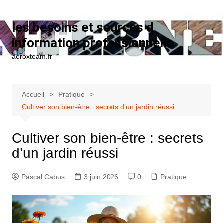
Aller au contenu
les besoins et sources d
information professionnelle
aeroxteam.fr
Accueil
Pratique
Cultiver son bien-être : secrets d’un jardin réussi
Cultiver son bien-être : secrets
d’un jardin réussi
Pascal Cabus
3 juin 2026
0
Pratique