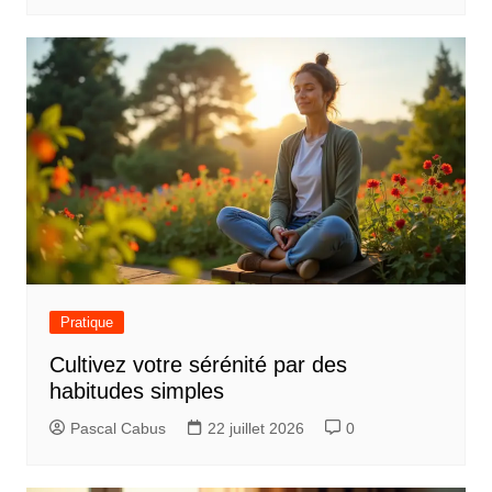
r
t
i
c
l
e
Pratique
Cultivez votre sérénité par des
habitudes simples
Pascal Cabus
22 juillet 2026
0