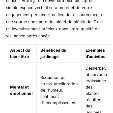
échecs. Votre jardin deviendra bien plus qu’un
simple espace vert ; il sera un reflet de votre
engagement personnel, un lieu de ressourcement et
une source constante de joie et de plénitude. C’est
un investissement précieux dans votre qualité de
vie, année après année.
Aspect du
Bénéfices du
Exemples
bien-être
jardinage
d’activités
Désherber,
observer la
Réduction du
croissance
stress, amélioration
Mental et
des
de l’humeur,
émotionnel
plantes,
sentiment
récolter
d’accomplissement.
des
légumes.