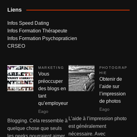
Liens
Infos Speed Dating
Infos Formation Thérapeute
Infos Formation Psychopraticien
CRSEO
MARKETING
PHOTOGRAP
HIE
Vous
Obtenir de
préoccuper
l’aide sur
des blogs en
l’impression
tant
de photos
qu’employeur
Eago
Eago
L’aide à l’impression photo
Blogging. Cela ressemble à
est généralement
quelque chose que seuls
nécessaire. Avec
les geeks pourraient aimer.