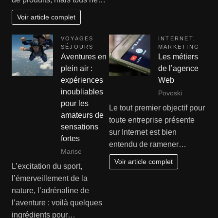
Voir article complet
VOYAGES
INTERNET
,
SÉJOURS
MARKETING
Aventures en
Les métiers
plein air :
de l’agence
expériences
Web
inoubliables
Povoski
pour les
Le tout premier objectif pour
amateurs de
toute entreprise présente
sensations
sur Internet est bien
fortes
entendu de ramener…
Marise
Voir article complet
L’excitation du sport,
l’émerveillement de la
nature, l’adrénaline de
l’aventure : voilà quelques
ingrédients pour…