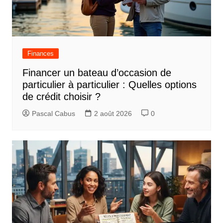
i
o
n
d
Finances
e
Financer un bateau d’occasion de
l
particulier à particulier : Quelles options
’
de crédit choisir ?
a
Pascal Cabus
2 août 2026
0
r
t
i
c
l
e