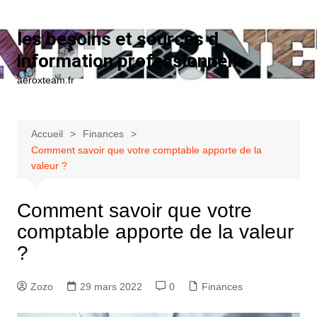
Aller au contenu
les besoins et sources d
information professionnelle
aeroxteam.fr
Accueil
Finances
Comment savoir que votre comptable apporte de la
valeur ?
Comment savoir que votre
comptable apporte de la valeur
?
Zozo
29 mars 2022
0
Finances