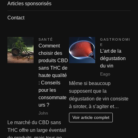
Articles sponsorisés
Contact
SANTÉ
GASTRONOMI
E
Comment
L’art de la
choisir des
dégustation
produits CBD
du vin
sans THC de
Eago
haute qualité
: Conseils
Même si beaucoup
pour les
supposent que la
consommate
dégustation de vin consiste
urs ?
à siroter, à s’agiter et…
John
Voir article complet
Le marché du CBD sans
THC offre un large éventail
de produits, mais tous ne…