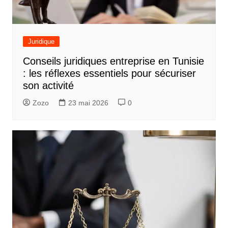
o
n
d
Juridique
e
Conseils juridiques entreprise en Tunisie
l
: les réflexes essentiels pour sécuriser
’
son activité
a
Zozo
23 mai 2026
0
r
t
i
c
l
e