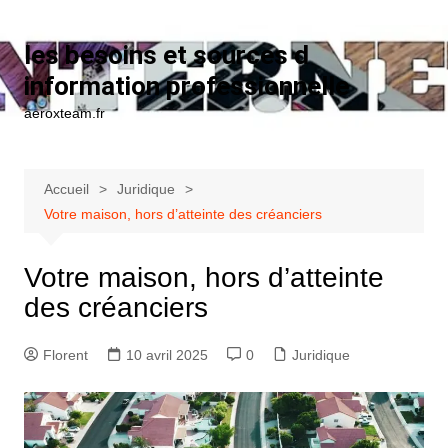
Aller au contenu
les besoins et sources d
information professionnelle
aeroxteam.fr
Accueil
Juridique
Votre maison, hors d’atteinte des créanciers
Votre maison, hors d’atteinte
des créanciers
Florent
10 avril 2025
0
Juridique