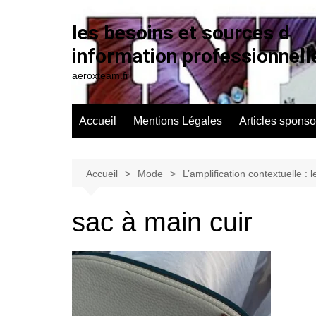
Aller
au
les besoins et sources d
contenu
information professionnell
aeroxteam.fr
Accueil
Mentions Légales
Articles sponso
Accueil
Mode
L’amplification contextuelle :
sac à main cuir