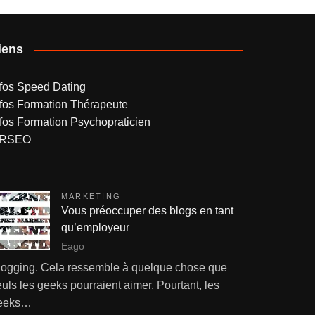
iens
nfos Speed Dating
nfos Formation Thérapeute
nfos Formation Psychopraticien
RSEO
MARKETING
Vous préoccuper des blogs en tant
qu’employeur
Eago
logging. Cela ressemble à quelque chose que
uls les geeks pourraient aimer. Pourtant, les
eeks…