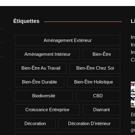
Étiquettes
L
I
Aménagement Extérieur
I
I
Aménagement Intérieur
Bien-Être
C
Bien-Être Au Travail
Bien-Être Chez Soi
Bien-Être Durable
Bien-Être Holistique
Biodiversité
CBD
Croissance Entreprise
Diamant
B
se
Décoration
Décoration D'intérieur
g