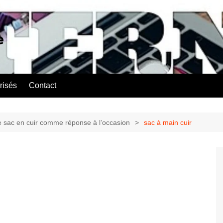
e
risés
Contact
 le sac en cuir comme réponse à l’occasion
sac à main cuir