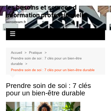
Aller
les besoins et sources d
au
information professionnelle
contenu
aeroxteam.fr
Accueil
Pratique
Prendre soin de soi : 7 clés pour un bien-être
durable
Prendre soin de soi : 7 clés pour un bien-être durable
Prendre soin de soi : 7 clés
pour un bien-être durable