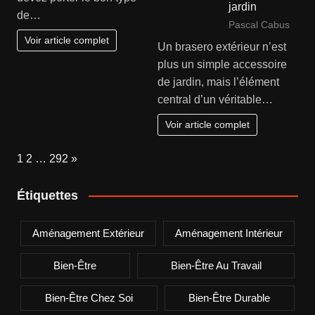
jardin
de…
Pascal Cabus
Voir article complet
Un brasero extérieur n’est
plus un simple accessoire
de jardin, mais l’élément
central d’un véritable…
Voir article complet
Page:
Next
1
2
…
292
»
Étiquettes
Aménagement Extérieur
Aménagement Intérieur
Bien-Être
Bien-Être Au Travail
Bien-Être Chez Soi
Bien-Être Durable