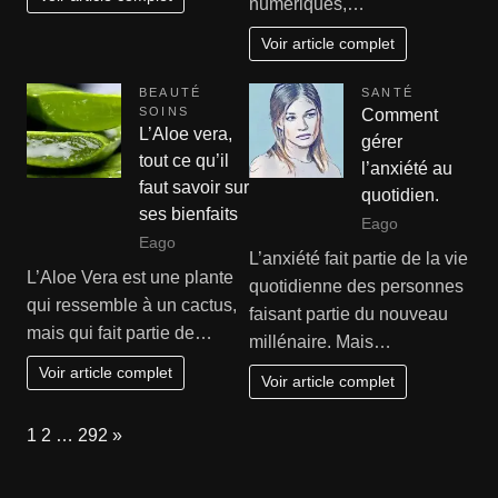
numériques,…
Voir article complet
BEAUTÉ
SANTÉ
SOINS
Comment
L’Aloe vera,
gérer
tout ce qu’il
l’anxiété au
faut savoir sur
quotidien.
ses bienfaits
Eago
Eago
L’anxiété fait partie de la vie
L’Aloe Vera est une plante
quotidienne des personnes
qui ressemble à un cactus,
faisant partie du nouveau
mais qui fait partie de…
millénaire. Mais…
Voir article complet
Voir article complet
Page:
Next
1
2
…
292
»